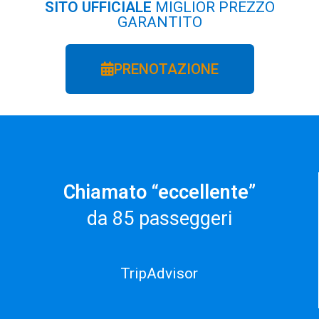
SITO UFFICIALE
MIGLIOR PREZZO
GARANTITO
PRENOTAZIONE
Chiamato “eccellente”
da 85 passeggeri
TripAdvisor