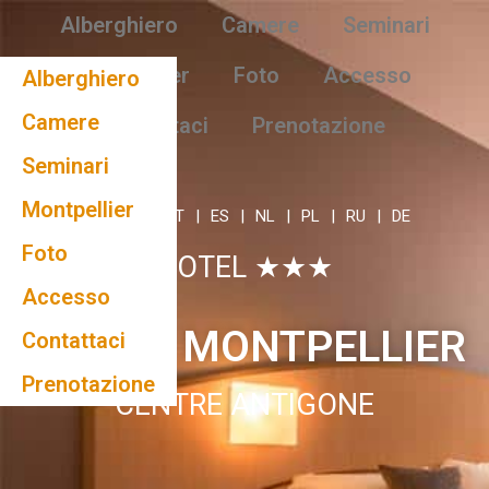
Alberghiero
Camere
Seminari
Montpellier
Foto
Accesso
Alberghiero
Camere
Contattaci
Prenotazione
Seminari
Montpellier
EN
|
FR
|
IT
|
ES
|
NL
|
PL
|
RU
|
DE
Foto
HOTEL ★★★
Accesso
KYRIAD MONTPELLIER
Contattaci
Prenotazione
CENTRE ANTIGONE