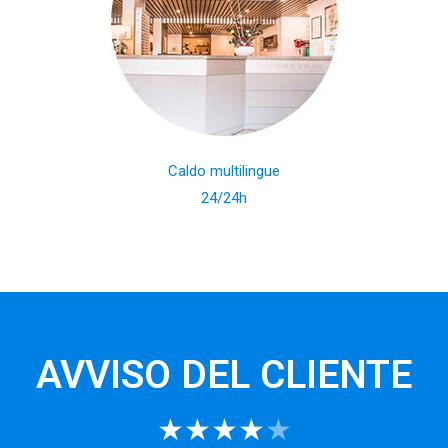
Caldo multilingue
24/24h
AVVISO DEL CLIENTE
★★★★
★