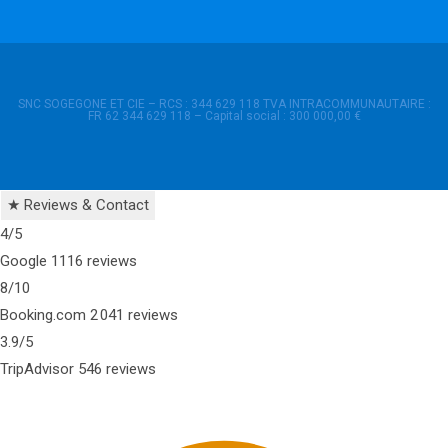
SNC SOGEGONE ET CIE – RCS : 344 629 118 TVA INTRACOMMUNAUTAIRE :
FR 62 344 629 118 – Capital social : 300 000,00 €
★
Reviews & Contact
4
/5
Google
1116 reviews
8
/10
Booking.com
2 041 reviews
3.9
/5
TripAdvisor
546 reviews